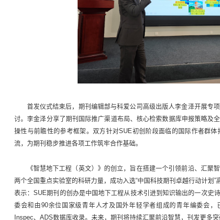
首发仪式结束后，期刊编辑部与科爱公司高级出版人李金泽开展专
讨。李金泽分享了期刊国际推广渠道布局、核心检索数据库申报策略及
操性与前瞻性的参考框架。双方针对SUE初创阶段面临的国际作者群
流，为期刊稳步推进各项工作筑牢合作基础。
《智慧地下工程（英文）》的创立，旨在搭建一个引领前沿、汇聚
两个全国重点实验室的科研力量，成功入选“中国科技期刊卓越行动计划”高起点
表示：SUE期刊的创办是中国地下工程从技术引进到知识输出的一次史
委会和由90余位国家级青年人才及国外年轻学者组成的青年编委会，
Inspec、ADS数据库收录。未来，期刊将持续汇聚前沿智慧，刊发更