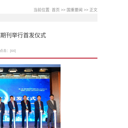
当前位置:
首页
>>
国重要闻
>> 正文
》期刊举行首发仪式
 点击：[
44
]